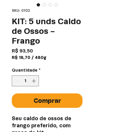
SKU: 0102
KIT: 5 unds Caldo
de Ossos -
Frango
Preço
R$ 93,50
R$ 18,70
/
480g
R$ 18,70
por
Quantidade
*
480
gramas
Comprar
Seu caldo de ossos de
frango preferido, com