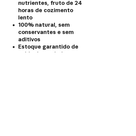
nutrientes, fruto de 24
horas de cozimento
lento
100% natural, sem
conservantes e sem
aditivos
Estoque garantido de
caldo de verdade em
casa
Ingredientes: Água, dorso
de frango, pé de frango,
cenoura e sal.
Envio máximo para fora
de BH: 2 kits ou 10
unidades.
Caldo de verdade, feito
de maneira ancestral.