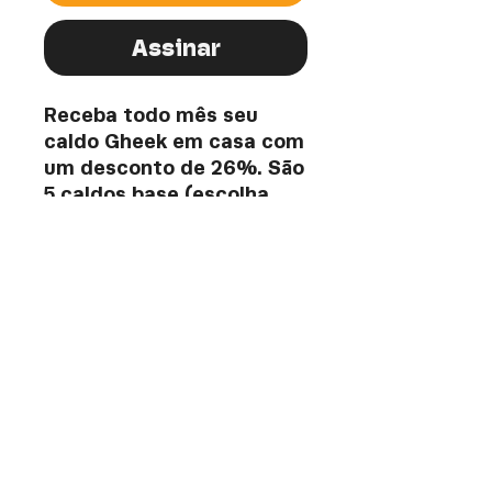
Assinar
Receba todo mês seu
caldo Gheek em casa com
um desconto de 26%. São
5 caldos base (escolha
entre Legumes, Frango e
Carne) e um Roti TODO
mês!
Fidelidade mínima de 6
meses.
GHEEK ALIMENTAÇÃO INTELIGENTE LTDA
contato.gheek@gmail.com